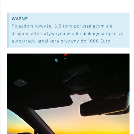
WAŻNE
Pojazdom powyżej 3,5 tony poruszającym się
drogami alternatywnymi w celu uniknięcia opłat za
autostrady grozi kara grzywny do 1000 Euro