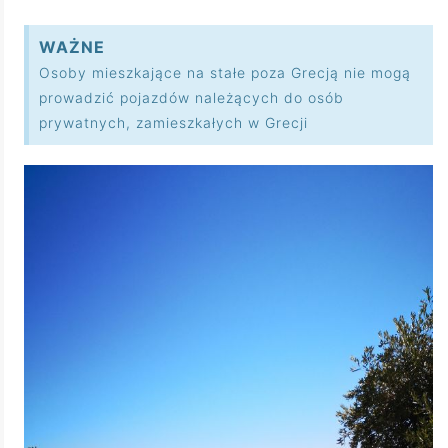
WAŻNE
Osoby mieszkające na stałe poza Grecją nie mogą
prowadzić pojazdów należących do osób
prywatnych, zamieszkałych w Grecji