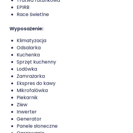
Tratwa ratunkowa
EPIRB
Race świetlne
Wyposażenie:
Klimatyzacja
Odsalarka
Kuchenka
Sprzęt kuchenny
Lodówka
Zamrażarka
Ekspres do kawy
Mikrofalówka
Piekarnik
Zlew
Inwerter
Genera­tor
Panele słoneczne