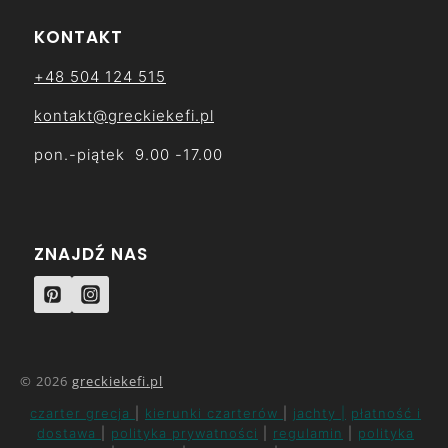
KONTAKT
+48 504 124 515
kontakt@greckiekefi.pl
pon.-piątek 9.00 -17.00
ZNAJDŹ NAS
© 2026
greckiekefi.pl
czarter grecja
|
kierunki czarterów
|
jachty |
płatność i
dostawa
|
polityka prywatności
|
regulamin
|
polityka