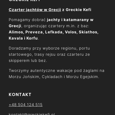
Czarter jachtów w Grecji
z Greckie Kefi
Pomagamy dobrać
jachty i katamarany w
Grecji
, organizując czartery m.in. z baz:
Alimos, Preveza, Lefkada, Volos, Skiathos,
Kavala i Korfu
.
Doradzamy przy wyborze regionu, portu
startowego, trasy rejsu oraz czarteru ze
skipperem lub bez.
Tworzymy autentyczne wakacje pod żaglami na
Morzu Jońskim, Cykladach i Morzu Egejskim.
KONTAKT
+48 504 124 515
kontakt@greckiekefi.pl