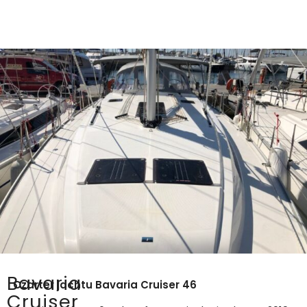
Bavaria
Czarter jachtu
Bavaria Cruiser 46
Cruiser