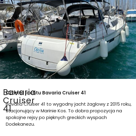
Bavaria
Czarter jachtu
Bavaria Cruiser 41
Cruiser
Bavaria Cruiser 41 to wygodny jacht żaglowy z 2015 roku,
41
stacjonujący w Marinie Kos. To dobra propozycja na
spokojne rejsy po pięknych greckich wyspach
Dodekanezu.