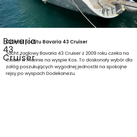
Bavaria
Czarter jachtu
Bavaria 43 Cruiser
43
Jacht żaglowy Bavaria 43 Cruiser z 2009 roku czeka na
Cruiser
Ciebie w marinie na wyspie Kos. To doskonały wybór dla
załóg poszukujących wygodnej jednostki na spokojne
rejsy po wyspach Dodekanezu.