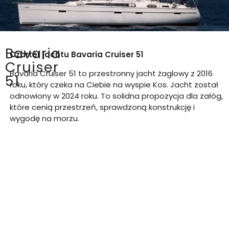
Bavaria
Czarter jachtu
Bavaria Cruiser 51
Cruiser
Bavaria Cruiser 51 to przestronny jacht żaglowy z 2016
51
roku, który czeka na Ciebie na wyspie Kos. Jacht został
odnowiony w 2024 roku. T
o solidna propozycja dla załóg,
które cenią przestrzeń, sprawdzoną konstrukcję i
wygodę na morzu.