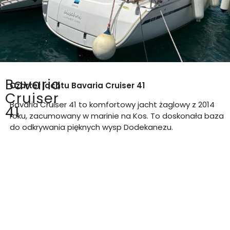
Bavaria
Czarter jachtu
Bavaria Cruiser 41
Cruiser
Bavaria Cruiser 41 to komfortowy jacht żaglowy z 2014
41
roku, zacumowany w marinie na Kos. To doskonała baza
do odkrywania pięknych wysp Dodekanezu.