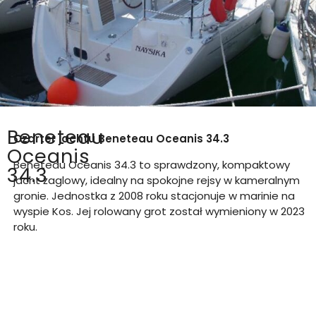
Beneteau
Czarter jachtu
Beneteau Oceanis 34.3
Oceanis
Beneteau Oceanis 34.3 to sprawdzony, kompaktowy
34.3
jacht żaglowy, idealny na spokojne rejsy w kameralnym
gronie. Jednostka z 2008 roku stacjonuje w marinie na
wyspie Kos. Jej rolowany grot został wymieniony w 2023
roku.