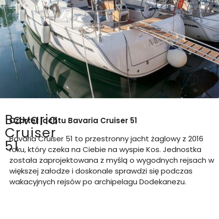
Bavaria
Czarter jachtu
Bavaria Cruiser 51
Cruiser
Bavaria Cruiser 51 to przestronny jacht żaglowy z 2016
51
roku, który czeka na Ciebie na wyspie Kos. Jednostka
została zaprojektowana z myślą o wygodnych rejsach w
większej załodze i doskonale sprawdzi się podczas
wakacyjnych rejsów po archipelagu Dodekanezu.