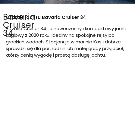
Bavaria
Czarter jachtu
Bavaria Cruiser 34
Cruiser
Bavaria Cruiser 34 to nowoczesny i kompaktowy jacht
34
żaglowy z 2020 roku, idealny na spokojne rejsy po
greckich wodach. Stacjonuje w marinie Kos i dobrze
sprawdzi się dla par, rodzin lub małej grupy przyjaciół,
którzy cenią wygodę i prostą obsługę jachtu.