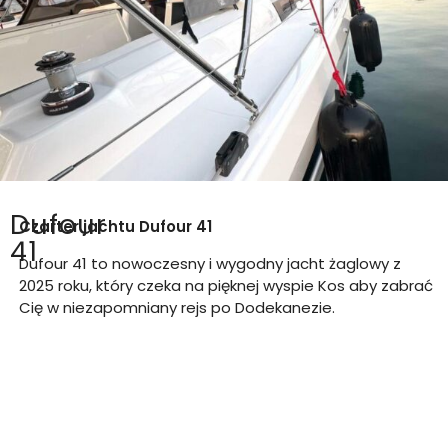
Dufour
Czarter jachtu
Dufour 41
41
Dufour 41 to nowoczesny i wygodny jacht żaglowy z
2025 roku, który czeka na pięknej wyspie Kos aby zabrać
Cię w niezapomniany rejs po Dodekanezie.