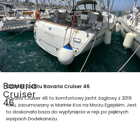
Bavaria
Czarter jachtu
Bavaria Cruiser 46
Cruiser
Bavaria Cruiser 46 to komfortowy jacht żaglowy z 2019
46
roku, zacumowany w Marinie Kos na Morzu Egejskim. Jest
to doskonała baza do wypłynięcia w rejs po pięknych
wyspach Dodekanezu.