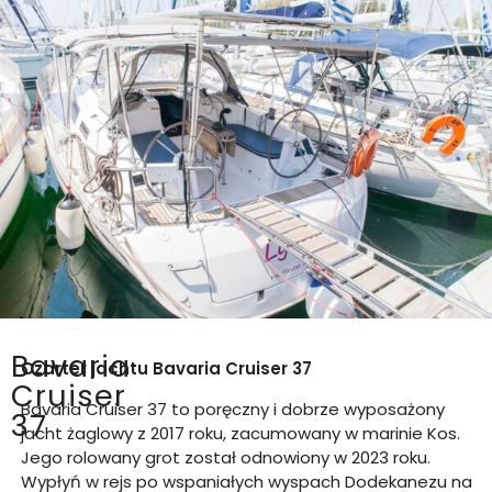
Bavaria
Czarter jachtu
Bavaria Cruiser 37
Cruiser
Bavaria Cruiser 37 to poręczny i dobrze wyposażony
37
jacht żaglowy z 2017 roku, zacumowany w marinie Kos.
Jego rolowany grot został odnowiony w 2023 roku.
Wypłyń w rejs po wspaniałych wyspach Dodekanezu na